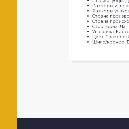
Плоскогубцы: Д
Размеры изделия:
Размеры упаковк
Страна произво
Страна происх
Стропорез: Да
Упаковка: Карт
Цвет: Салатовы
Шило/кернер: 