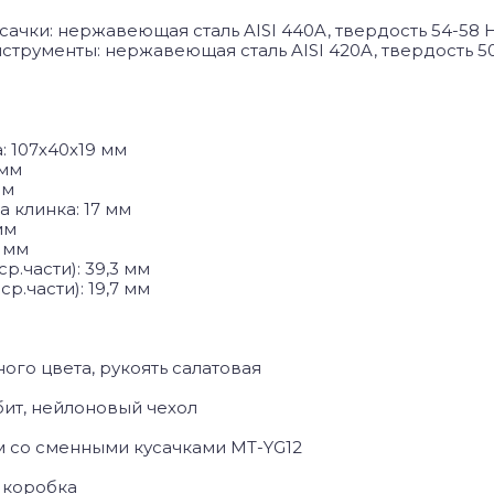
сачки: нержавеющая сталь AISI 440A, твердость 54-58 
инструменты: нержавеющая сталь AISI 420A, твердость 5
: 107х40х19 мм
 мм
мм
 клинка: 17 мм
мм
1 мм
р.части): 39,3 мм
ср.части): 19,7 мм
ного цвета, рукоять салатовая
бит, нейлоновый чехол
м со сменными кусачками MT-YG12
 коробка