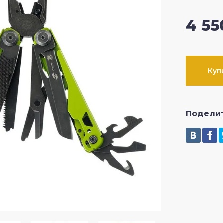
4 55
CRKT
SOG
Куп
Fox Knives
Подели
Artisan Cutlery
Ontario Knife Company