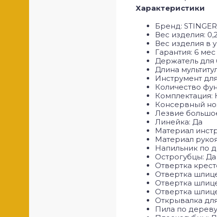
Характеристики
Бренд: STINGER
Вес изделия: 0,
Вес изделия в у
Гарантия: 6 мес
Держатель для 
Длина мультиту
Инструмент для
Количество фун
Комплектация: 
Консервный но
Лезвие большое
Линейка: Да
Материал инст
Материал руко
Напильник по д
Острогубцы: Да
Отвертка крест
Отвертка шлице
Отвертка шлице
Отвертка шлице
Открывалка для
Пила по дереву