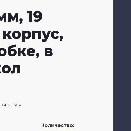
мм, 19
Заб
 корпус,
обке, в
хол
Фи
-GHK11-SGR
Количество: