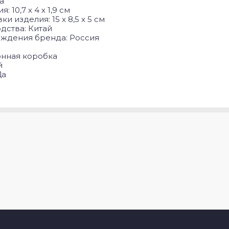
а
 10,7 х 4 х 1,9 см
и изделия: 15 х 8,5 х 5 см
дства: Китай
ождения бренда: Россия
онная коробка
й
Да