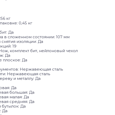
256 кг
паковке: 0,45 кг
бит: Да
ла в сложенном состоянии: 107 мм
 снятия изоляции: Да
кций: 19
Нож, комплект бит, нейлоновый чехол
ж: Да
 плоское: Да
рументов: Нержавеющая сталь
яти: Нержавеющая сталь
ереву и металлу: Да
овая: Да
вая большая: Да
вая малая: Да
вая средняя: Да
 бутылок: Да
: Да