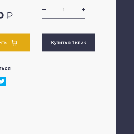
0
₽
ить
Купить в 1 клик
ться