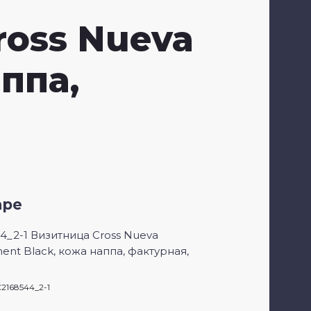
ross Nueva
Заб
ппа,
Фи
аре
4_2-1 Визитница Cross Nueva
nt Black, кожа наппа, фактурная,
2168544_2-1