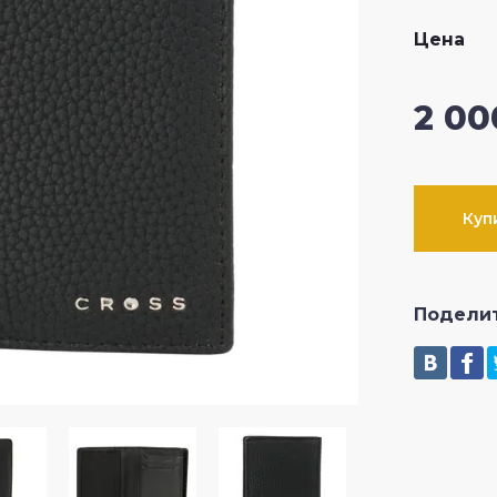
Цена
CRKT
2 00
SOG
Fox Knives
Куп
Artisan Cutlery
Подели
Ontario Knife Company