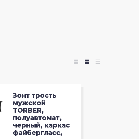
DELSEY
DELSEY
Boker
ECHOLAC
Cold Steel
Kershaw Knives
Кизляр
Bestech Knives
Зонт трость
CJRB
мужской
TORBER,
полуавтомат,
QSP KNIFE
черный, каркас
файбергласс,
Honey Badger