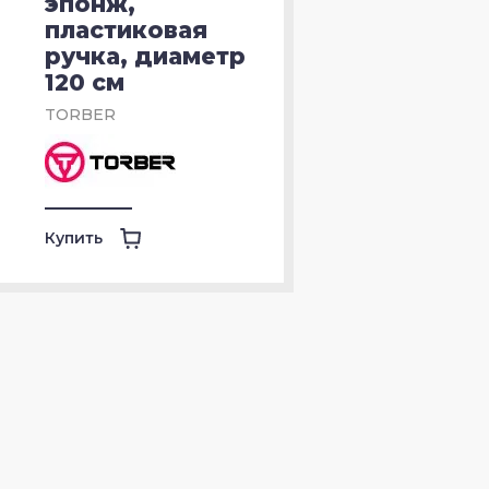
эпонж,
пластиковая
ручка, диаметр
CRKT
120 см
TORBER
SOG
Fox Knives
Купить
Artisan Cutlery
Ontario Knife Company