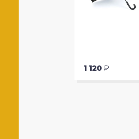
Ы
1 120
₽